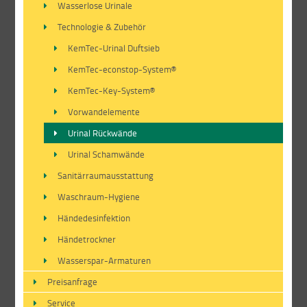
Wasserlose Urinale
Technologie & Zubehör
KemTec-Urinal Duftsieb
KemTec-econstop-System®
KemTec-Key-System®
Vorwandelemente
Urinal Rückwände
Urinal Schamwände
Sanitärraumausstattung
Waschraum-Hygiene
Händedesinfektion
Händetrockner
Wasserspar-Armaturen
Preisanfrage
Service